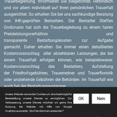
Trauerbegleitung. Informieren Sie zielgerichtet, verbindlich
und vor allem individuell auf Ihren persönlichen Trauerfall
ausgerichtet. So erhalten Sie bei uns sachkundige Beratung
von IHK-geprüften Bestattern. Der Bestatter Steffen
Großmann hat sich die Trauerbegleitung zu einem fairen
Preisleistungsverhältnis und
transparente Bestattungskosten zur Aufgabe
gemacht. Daher erhalten Sie immer einen detaillierten
Kostenvoranschlag aller absehbaren Leistungen, die bei
einem Trauerfall erfolgen können, wie beispielsweise:
Kostenvoranschlag des Bestatters, Aufstellung
der Friedhofsgebühren, Trauerredner und Trauerfloristik
oder anstehende Gebühren der Behörden. Im Trauerfall wie
auch bei der Bestattungsvorsorge.
Unsere Website verwendet Cookies um eine bestmögliche
OK
Nein
Bereitstellung unserer Dienste zu ermöglichen. Zur
Verbesserung unserer Dienste möchten wir gerne Ihre
Nutzung der Website mit Hilfe von Google
Analytics auswerten. Sind Sie damit einverstanden?