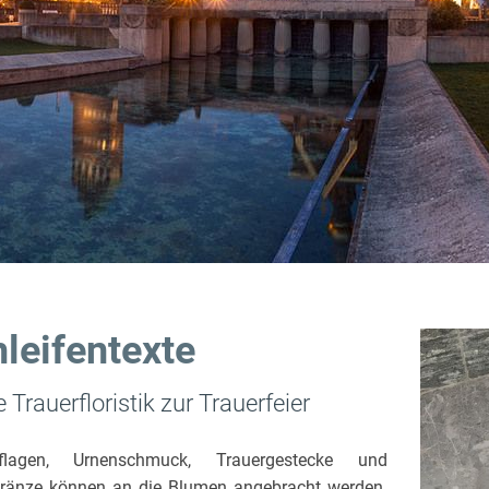
leifentexte
e Trauerfloristik zur Trauerfeier
flagen, Urnenschmuck, Trauergestecke und
kränze können an die Blumen angebracht werden.