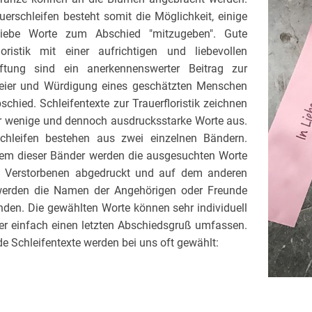
uerschleifen besteht somit die Möglichkeit, einige
 liebe Worte zum Abschied "mitzugeben". Gute
loristik mit einer aufrichtigen und liebevollen
iftung sind ein anerkennenswerter Beitrag zur
feier und Würdigung eines geschätzten Menschen
chied. Schleifentexte zur Trauerfloristik zeichnen
r wenige und dennoch ausdrucksstarke Worte aus.
schleifen bestehen aus zwei einzelnen Bändern.
nem dieser Bänder werden die ausgesuchten Worte
n Verstorbenen abgedruckt und auf dem anderen
erden die Namen der Angehörigen oder Freunde
inden. Die gewählten Worte können sehr individuell
er einfach einen letzten Abschiedsgruß umfassen.
e Schleifentexte werden bei uns oft gewählt: