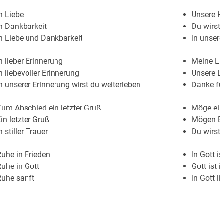
n Liebe
Unsere 
n Dankbarkeit
Du wirst
n Liebe und Dankbarkeit
In unser
n lieber Erinnerung
Meine Li
n liebevoller Erinnerung
Unsere L
n unserer Erinnerung wirst du weiterleben
Danke fü
um Abschied ein letzter Gruß
Möge ein
in letzter Gruß
Mögen E
n stiller Trauer
Du wirs
uhe in Frieden
In Gott 
uhe in Gott
Gott ist
Ruhe sanft
In Gott 