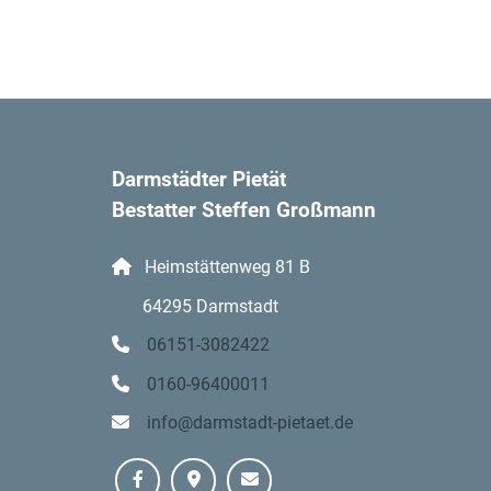
Darmstädter Pietät
Bestatter Steffen Großmann
Heimstättenweg 81 B
64295 Darmstadt
06151-3082422
0160-96400011
info@darmstadt-pietaet.de