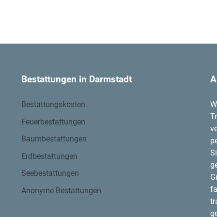
Bestattungen in Darmstadt
A
Bestattungskosten
W
T
Feuerbestattungen
v
Baumbestattungen
p
S
Erdbestattungen
g
Seebestattungen
G
f
Anonyme Bestattungen
t
g