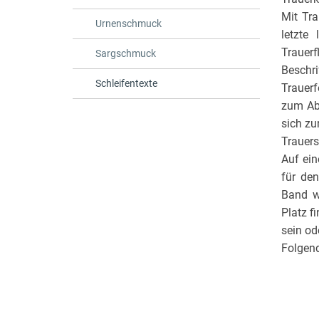
Mit Tra
Urnenschmuck
letzte
Trauerf
Sargschmuck
Beschr
Schleifentexte
Trauer
zum Abs
sich zu
Trauer
Auf ei
für de
Band w
Platz f
sein od
Folgend