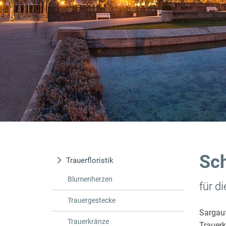
Sch
Trauerfloristik
Blumenherzen
für di
Trauergestecke
Sargau
Trauerkränze
Trauer