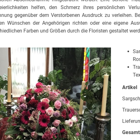
feierlichkeiten helfen, den Schmerz ihres persönlichen Ve
nnung gegenüber dem Verstorbenen Ausdruck zu verleihen. Be
en Wünschen der Angehörigen richten oder eine eigene Aus
hiedlichen Farben und Größen durch die Floristen gestaltet werd
Sar
Ro
Tra
Tex
Artikel
Sargsc
Trauers
Lieferun
Gesam