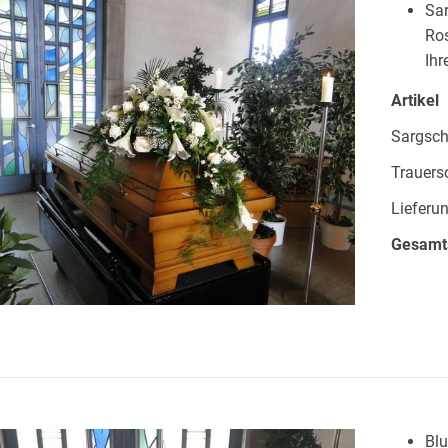
Sar
Ros
Ihr
Artikel
Sargsc
Trauers
Lieferun
Gesam
Blu