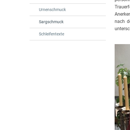
Trauer
Urnenschmuck
Anerke
nach d
Sargschmuck
untersc
Schleifentexte