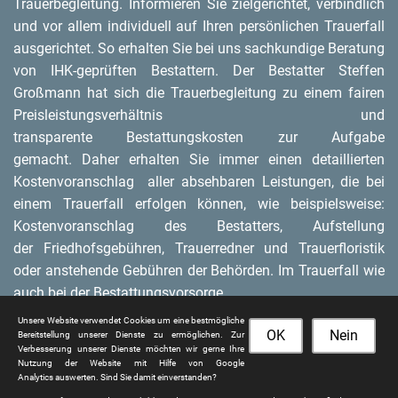
Trauerbegleitung. Informieren Sie zielgerichtet, verbindlich
und vor allem individuell auf Ihren persönlichen Trauerfall
ausgerichtet. So erhalten Sie bei uns sachkundige Beratung
von IHK-geprüften Bestattern. Der Bestatter Steffen
Großmann hat sich die Trauerbegleitung zu einem fairen
Preisleistungsverhältnis und
transparente Bestattungskosten zur Aufgabe
gemacht. Daher erhalten Sie immer einen detaillierten
Kostenvoranschlag aller absehbaren Leistungen, die bei
einem Trauerfall erfolgen können, wie beispielsweise:
Kostenvoranschlag des Bestatters, Aufstellung
der Friedhofsgebühren, Trauerredner und Trauerfloristik
oder anstehende Gebühren der Behörden. Im Trauerfall wie
auch bei der Bestattungsvorsorge.
Unsere Website verwendet Cookies um eine bestmögliche
OK
Nein
Bereitstellung unserer Dienste zu ermöglichen. Zur
Verbesserung unserer Dienste möchten wir gerne Ihre
Nutzung der Website mit Hilfe von Google
Analytics auswerten. Sind Sie damit einverstanden?